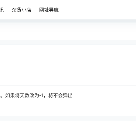
讯
杂货小店
网址导航
2
。如果将天数改为-1，将不会弹出