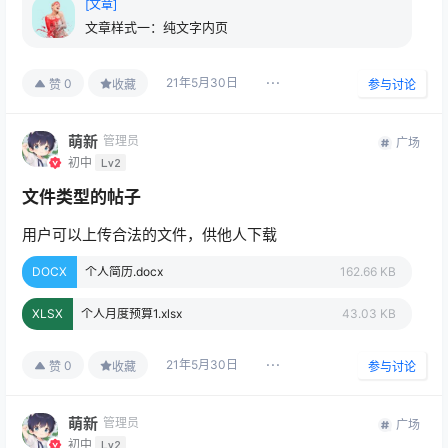
[文章]
文章样式一：纯文字内页
21年5月30日
0
赞
收藏
参与讨论
萌新
管理员
广场
初中
Lv2
文件类型的帖子
用户可以上传合法的文件，供他人下载
DOCX
个人简历.docx
162.66 KB
XLSX
个人月度预算1.xlsx
43.03 KB
21年5月30日
0
赞
收藏
参与讨论
萌新
管理员
广场
初中
Lv2