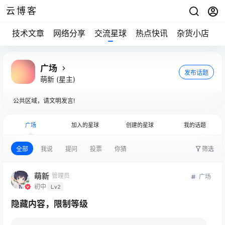
云博客
技术文章
网络分享
交流星球
热点快讯
杂货小店
广场
发布话题
萌新
(星主)
公共区域，请文明发言!
广场
加入的星球
创建的星球
我的话题
全部
我说
提问
投票
你猜
筛选
萌新
管理员
广场
初中
Lv2
隐藏内容，限制等级