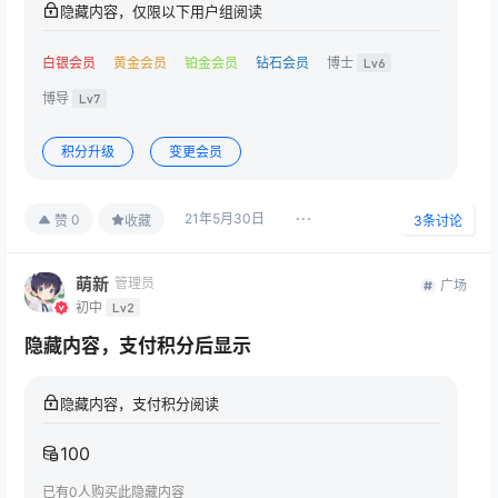
隐藏内容，仅限以下用户组阅读
白银会员
黄金会员
铂金会员
钻石会员
博士
Lv6
博导
Lv7
积分升级
变更会员
21年5月30日
0
赞
收藏
3
条讨论
萌新
管理员
广场
初中
Lv2
隐藏内容，支付积分后显示
隐藏内容，支付积分阅读
100
已有
0
人购买此隐藏内容