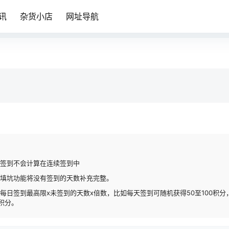
讯
杂货小店
网址导航
签到不会计算在连续签到中
填坑功能将没有签到的天数补充完整。
日签到最高限x未签到的天数x倍数，比如每天签到可随机获得50至100积分
0积分。