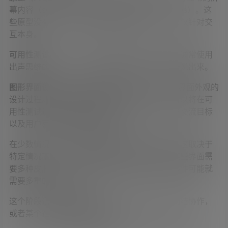
幕内容（screens）创建系统的蓝本（wireframes）。这
些原型没有任何外观审美的元素及具体内容，仅仅针对交
互本身。
可用性测试：
对一个真实用户测试原型。此过程通常使用
出声思维的方式，即让用户把体验过程中的想法说出来。
图形界面设计：
对最终图形用户界面（GUI）的界面外观的
设计过程。如果系统的可用性难以预测的话，可以将在可
用性测试过程中创建的结果作为基础，亦或是将交流目标
以及用户喜爱的风格作为依据。
在少数情况下，反而可能是由图形来决定原型，这取决于
特定情况下视觉形式和功能哪个更重要。如果某些界面需
要多种皮肤，同一个控制面板、功能特点或小部件可能就
需要多重的界面设计。
这个阶段通常就需要图形设计师与界面设计师团结协作，
或者某个在两方面都精通的专家。