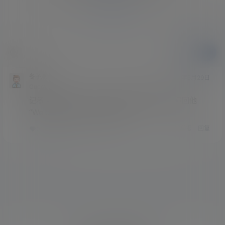
登录
提交
冬予凉
21年5月29日
Guest
记者问Charlie Puth为什么mv里没有傻脸，猹回他
“We don’t talk anymore.”🌚
举报
回复
0
0