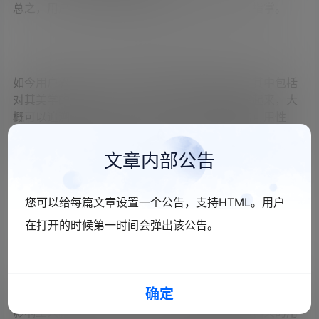
总之，用户界面设计需要设计师对用户需求了如指掌。
UI设计
如今用户界面设计已经成为了大量研究的主题，其中包括
对其美学的研究。设计的标准在过去已经被创建起来，大
概可以追溯到二十世纪八十年代定义软件产品的可用性
时。国际信息处理联合会选择了一种结构基础作为参考模
型。这个模型建议通过四个维度来构建一个用户界面：
文章内部公告
输入输出（外观）
您可以给每篇文章设置一个公告，支持HTML。用户
对话（感觉）
在打开的时候第一时间会弹出该公告。
技术或功能（工具和服务的接入）
编制（交流与协作支持）
确定
这个模型对描述界面设计可用性要求的国际标准ISO 9241
影响重大。早在软件开发时，对于理解实际使用相关的用