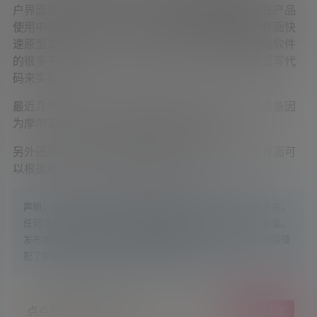
户界面问题的热情，带来了对可能提供对应用如何在产品
使用中表现，进行具有说服力模拟的可靠图形用户界面快
速原型工具的研究。一些研究结果显示图形界面基础软件
的很多不同的程序设计任务，实际上不一定非要通过写代
码来实现。
最近几年的研究由种类不断增加的设备驱动。这些设备因
为摩尔定律的优点而具备搭载复杂界面的能力。
另外还有关于自动生成用户界面的研究，这些生成界面可
以根据用户能力水平匹配不同的交互方式。
声明：
本站所有文章，如无特殊说明或标注，均为本站原创发布。
任何个人或组织，在未征得本站同意时，禁止复制、盗用、采集、
发布本站内容到任何网站、书籍等各类媒体平台。如若本站内容侵
犯了原著者的合法权益，可联系我们进行处理。
点点赞赏，手留余香
给TA打赏