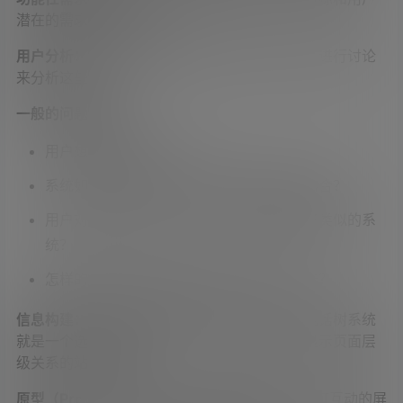
潜在的需求列出其功能。
用户分析：
通过与系统潜在用户或与其工作的人进行讨论
来分析这些用户。
一般的问题包括：
用户想要系统做些什么？
系统如何与用户的工作流程或日常活动相吻合？
用户对技术的悟性怎么样？用户使用过哪些类似的系
统？
怎样的界面外观和审美感受比较对用户口味？
信息构建：
构建系统的程序或信息流（譬如对电话树系统
就是一个选项树形图，对于一个网站就是一个显示页面层
级关系的站点导航图）。
原型（Prototyping）：
通过纸质原型或简单的可互动的屏