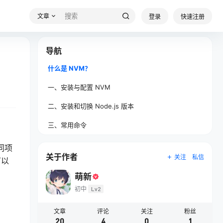
文章
登录
快速注册
导航
什么是 NVM？
一、安装与配置 NVM
二、安装和切换 Node.js 版本
三、常用命令
同项
关于作者
关注
私信
可以
萌新
初中
Lv2
文章
评论
关注
粉丝
20
4
0
1