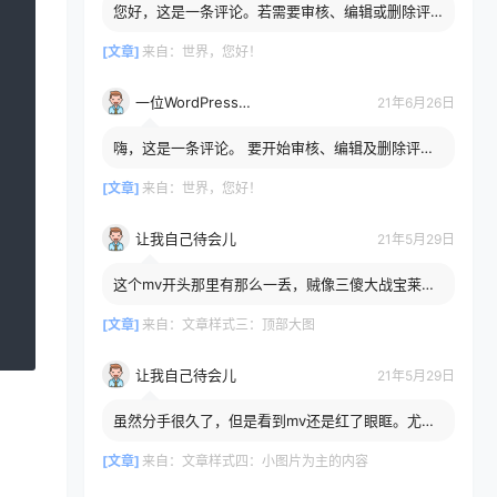
您好，这是一条评论。若需要审核、编辑或删除评
论，请访问仪表盘的评论界面。评论者头像来自
Gravatar。
[文章]
来自：
世界，您好！
一位WordPress评论者
21年6月26日
嗨，这是一条评论。 要开始审核、编辑及删除评
论，请访问仪表盘的“评论”页面。 评论者头像来自
Gravatar。
[文章]
来自：
世界，您好！
让我自己待会儿
21年5月29日
这个mv开头那里有那么一丢，贼像三傻大战宝莱
坞……我还记得是男二他妈做的面包还是啥……
[文章]
来自：
文章样式三：顶部大图
让我自己待会儿
21年5月29日
虽然分手很久了，但是看到mv还是红了眼眶。尤其
是两个人躺在床上分别翻看过去的样子，一模一
样。
[文章]
来自：
文章样式四：小图片为主的内容