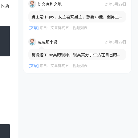
勿恋有利之地
21年5月29日
下两
男主是个gay，女主喜欢男主，想要xo他，但男主却
xxx，所以就。。。
[文章]
来自：
文章样式五：视频列表
咸咸那个贤
21年5月29日
觉得这个mv真的很棒，很真实分手生活在自己的圈
子，做的相似的事情，突然间想起你，温柔而不打
扰
[文章]
来自：
文章样式五：视频列表