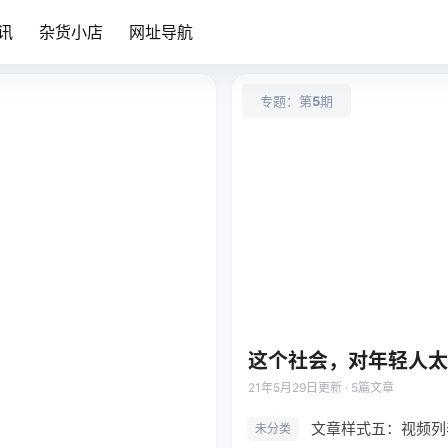
讯
杂货小店
网址导航
专题：第
5
期
这个社会，对年轻人太
21年5月29日
更新 · 5篇文章
文章样式五：视频列
未分类