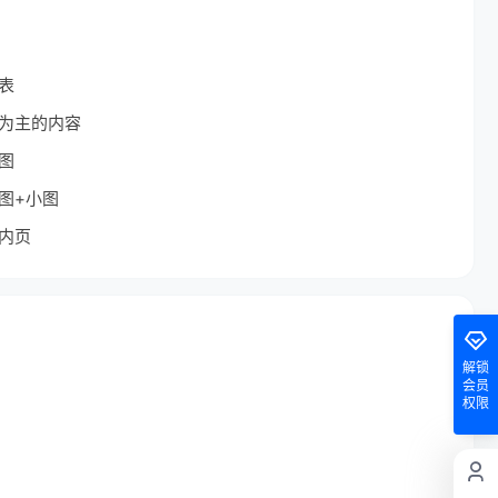
表
为主的内容
图
图+小图
内页
解锁
会员
权限