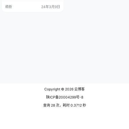
置 如果您有权在服务器上进行配
萌新
24年3月9日
置，可以通过启用 CORS 来解决跨
域问题。在服务器上配置允许字体
文件的 CORS 头，以允许从其他域
加载字体文件。 Apache 服务器（.h
taccess 文件） 如果您的网站运行
在 Apache …
Copyright © 2026
云博客
陕ICP备20004299号-8
查询 28 次，耗时 0.3712 秒