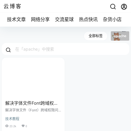
云博客
技术文章
网络分享
交流星球
热点快讯
杂货小店
全部标签
apache
解决字体文件Font跨域权限
问题
解决字体文件（Font）跨域权限问
题通常涉及使用 CORS（跨域资源
技术教程
共享）或在服务器上配置正确的响
应标头来允许跨域访问字体文件。
23.2k
0
下面是一些解决方法： 1. CORS 设